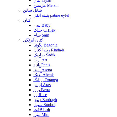
لیان Liyan
مرسین Mersin
شانل ساتن
پتینه ایفل patine eyfel
کتان
بیبی Baby
چیلک CHilek
سام Sam
کتان آبرنگی
بگونیا Begonia
ریندا کتان Rinda-k
صادیک Sadik
آرت Art
پانیذ Paniz
آسنا Asena
آهنک Ahenk
ارتانگا Ortanga
ارس Aras
بررا Berra
رز Rose
زنبق Zanbagh
سنبل Sonbol
لافت Loft
میرا Mira