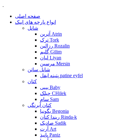
.
صفحه اصلی
انواع پارچه های ایپک
شانل
آترین Atrin
ترک Tork
رزالین Rozalin
گلیم Gilim
لیان Liyan
مرسین Mersin
شانل ساتن
پتینه ایفل patine eyfel
کتان
بیبی Baby
چیلک CHilek
سام Sam
کتان آبرنگی
بگونیا Begonia
ریندا کتان Rinda-k
صادیک Sadik
آرت Art
پانیذ Paniz