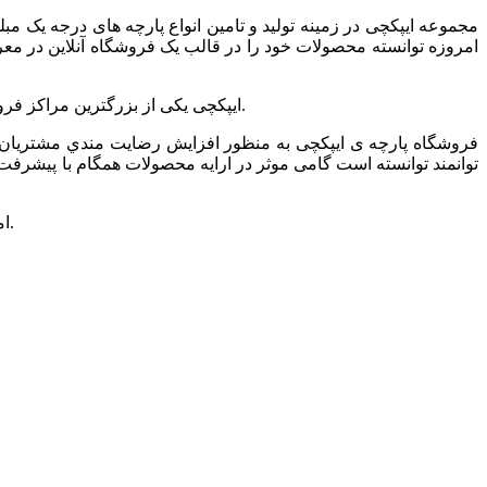
مجموعه ایپکچی در زمینه تولید و تامین انواع پارچه های درجه یک
امروزه توانسته محصولات خود را در قالب یک فروشگاه آنلاین در معرض د
ایپکچی یکی از بزرگترین مراکز فروش انواع پارچه ی مبل، روتختی، پرده ای و … در تهران است که ارائه دهنده ی انواع پارچه ها در طرح ها و رنگ های متنوع و مدرن می باشد.
فروشگاه پارچه ی ایپکچی به منظور افزايش رضايت مندي مشتريان و
توانمند توانسته است گامی موثر در ارايه محصولات همگام با پیشرفت ه
امید است شما همراهان گرامی و همیشگی بیش از پیش مجموعه ایپک چی را مورد لطف خود قرارداده و ما را مورد حمایت خودتان قرار دهید.