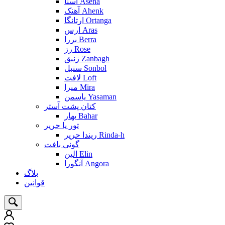
آسنا Asena
آهنک Ahenk
ارتانگا Ortanga
ارس Aras
بررا Berra
رز Rose
زنبق Zanbagh
سنبل Sonbol
لافت Loft
میرا Mira
یاسمن Yasaman
کتان پشت آستر
بهار Bahar
تور یا حریر
ریندا حریر Rinda-h
گونی بافت
الین Elin
آنگورا Angora
بلاگ
قوانین