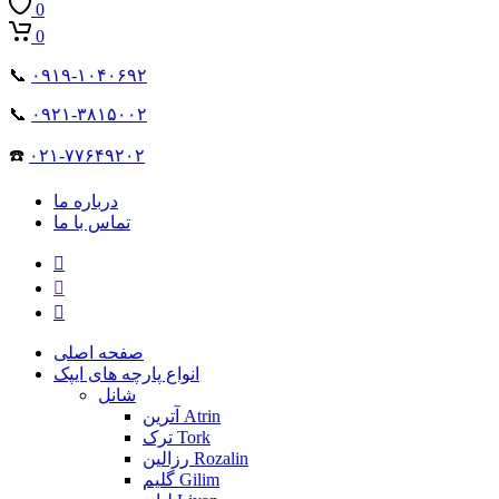
0
0
📞
۰۹۱۹-۱۰۴۰۶۹۲
📞
۰۹۲۱-۳۸۱۵۰۰۲
☎️
۰۲۱-۷۷۶۴۹۲۰۲
درباره ما
تماس با ما
صفحه اصلی
انواع پارچه های ایپک
شانل
آترین Atrin
ترک Tork
رزالین Rozalin
گلیم Gilim