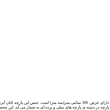
پارچه ی مدل ریندا کتان که یک پارچه از جنس کتان آبرنگی می باشد، دارای عرض 300 سان