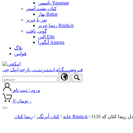
یاسمن Yasaman
کتان پشت آستر
بهار Bahar
تور یا حریر
ریندا حریر Rinda-h
گونی بافت
الین Elin
آنگورا Angora
بلاگ
قوانین
فـروشــــگـاه ایـنـتـرنـتــی پارچه ایپک چی
ورود / ثبت نام
۰
تومان
0
Toggle
navigation
دل ریندا کتان کد 1135
ریندا کتان Rinda-k
خانه
/
کتان آبرنگی
/