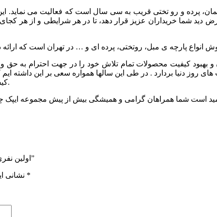
 مبلمان، پرده و رو تختی قریب به سی سال است که فعالیت می نماید
ید شما خریداران عزیز قرار دهد، تا در هر شرایطی و از هر کجای دنیا و
 بهبود کيفيت محصولات تمام تلاش خود را در جهت احترام به حق وحق
ای روز دنیا بردارد . در طی این سالها همواره سعی بر این داشته ایم
کیفیت و زیباترین طرح ها از آنچه که در توان مجموعه است دریغ ننماییم.
اولین نفری باشید که دیدگاهی را ارسال می کنید برای “مدل ریندا کتان کد 1135”
*
بخش‌های موردنیاز علامت‌گذاری شده‌اند
نشانی ای