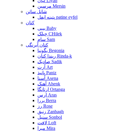
لیان Liyan
مرسین Mersin
شانل ساتن
پتینه ایفل patine eyfel
کتان
بیبی Baby
چیلک CHilek
سام Sam
کتان آبرنگی
بگونیا Begonia
ریندا کتان Rinda-k
صادیک Sadik
آرت Art
پانیذ Paniz
آسنا Asena
آهنک Ahenk
ارتانگا Ortanga
ارس Aras
بررا Berra
رز Rose
زنبق Zanbagh
سنبل Sonbol
لافت Loft
میرا Mira