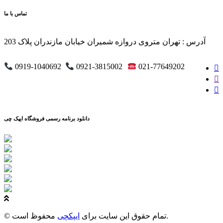
تماس با ما
آدرس : تهران متروی دروازه شمیران خیابان مازندران پلاک 203
0919-1040692
0921-3815002
021-77649202
دانلود برنامه رسمی فروشگاه ایپک چی
محفوظ است.
© تمام حقوق این سایت برای
ایپکچی