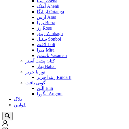
آسنا Asena
آهنک Ahenk
ارتانگا Ortanga
ارس Aras
بررا Berra
رز Rose
زنبق Zanbagh
سنبل Sonbol
لافت Loft
میرا Mira
یاسمن Yasaman
کتان پشت آستر
بهار Bahar
تور یا حریر
ریندا حریر Rinda-h
گونی بافت
الین Elin
آنگورا Angora
بلاگ
قوانین