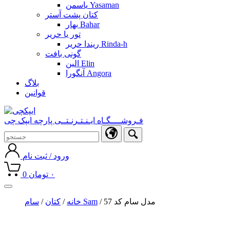
یاسمن Yasaman
کتان پشت آستر
بهار Bahar
تور یا حریر
ریندا حریر Rinda-h
گونی بافت
الین Elin
آنگورا Angora
بلاگ
قوانین
فـروشــــگـاه ایـنـتـرنـتــی پارچه ایپک چی
ورود / ثبت نام
۰
تومان
0
Toggle
navigation
/ مدل سام کد 57
سام Sam
خانه
/
کتان
/