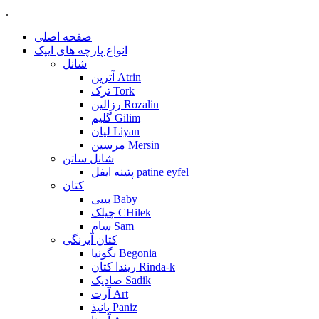
.
صفحه اصلی
انواع پارچه های ایپک
شانل
آترین Atrin
ترک Tork
رزالین Rozalin
گلیم Gilim
لیان Liyan
مرسین Mersin
شانل ساتن
پتینه ایفل patine eyfel
کتان
بیبی Baby
چیلک CHilek
سام Sam
کتان آبرنگی
بگونیا Begonia
ریندا کتان Rinda-k
صادیک Sadik
آرت Art
پانیذ Paniz