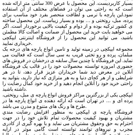
بسیار کاربردیست. این محصول با عرض 300 سانتی متر ارائه شده
است که به راحتی می توان در فضاهای مختلف از آن استفاده
نمود.این پارچه با نرمی و لطافت منحصر بفرد خود مناسب برای
پرده، مبل، روتختی و … بوده و بسیار زیباست. این محصول ساخته
ی کشور ترکیه بوده و از دوام و کیفیت بالایی برخوردار است. اگر
می خواهید بابت خرید این محصول از ضمانت و اصالت کالا مطمئن
باشید، می توانید این محصول را از فروشگاه اینترنتی ایپکچی
خریداری نمایید.
مجموعه ایپکچی در زمینه تولید و تامین انواع پارچه های درجه یک
مبلمان، پرده و رو تختی قریب به سی سال است که فعالیت می
نماید. این فروشگاه با چندین سال سابقه ی درخشان در فروش های
حضوری امروزه توانسته محصولات خود را در قالب یک فروشگاه
آنلاین در معرض دید شما خریداران عزیز قرار دهد، تا در هر
شرایطی و از هر کجای دنیا و به هر متراژی که نیاز دارید، بتوانید به
راحتی خرید خود را آنلاین انجام دهید و از خرید خود کمال رضایت را
داشته باشید.
ایپکچی یکی از بزرگترین مراکز فروش انواع پارچه ی مبل، روتختی،
پرده ای و … در تهران است که ارائه دهنده ی انواع پارچه ها در
طرح ها و رنگ های متنوع و مدرن می باشد.
فروشگاه پارچه ی ایپکچی به منظور افزايش رضايت مندي
مشتريان و بهبود کيفيت محصولات تمام تلاش خود را در جهت
احترام به حق وحقوق مشتريان می نماید و با بهره گیری از کادری
مجرب و نیروهای توانمند توانسته است گامی موثر در ارايه
محصولات همگام با پیشرفت های روز دنیا بردارد . در طی این سالها