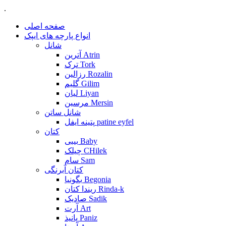
.
صفحه اصلی
انواع پارچه های ایپک
شانل
آترین Atrin
ترک Tork
رزالین Rozalin
گلیم Gilim
لیان Liyan
مرسین Mersin
شانل ساتن
پتینه ایفل patine eyfel
کتان
بیبی Baby
چیلک CHilek
سام Sam
کتان آبرنگی
بگونیا Begonia
ریندا کتان Rinda-k
صادیک Sadik
آرت Art
پانیذ Paniz