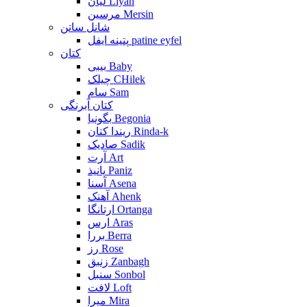
لیان Liyan
مرسین Mersin
شانل ساتن
پتینه ایفل patine eyfel
کتان
بیبی Baby
چیلک CHilek
سام Sam
کتان آبرنگی
بگونیا Begonia
ریندا کتان Rinda-k
صادیک Sadik
آرت Art
پانیذ Paniz
آسنا Asena
آهنک Ahenk
ارتانگا Ortanga
ارس Aras
بررا Berra
رز Rose
زنبق Zanbagh
سنبل Sonbol
لافت Loft
میرا Mira