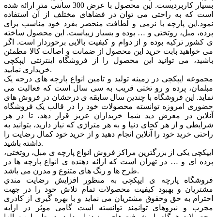
بسیار کاربردیست. این محصول با عرض 300 سانتی متر ارائه شده
است که به راحتی می توان در فضاهای مختلف از آن استفاده
نمود.این پارچه با نرمی و لطافت منحصر بفرد خود مناسب برای
پرده، مبل، روتختی و … بوده و بسیار زیباست. این محصول ساخته
ی کشور ترکیه بوده و از دوام و کیفیت بالایی برخوردار است. اگر
می خواهید بابت خرید این محصول از ضمانت و اصالت کالا مطمئن
باشید، می توانید این محصول را از فروشگاه اینترنتی ایپکچی
خریداری نمایید.
مجموعه ایپکچی در زمینه تولید و تامین انواع پارچه های درجه یک
مبلمان، پرده و رو تختی قریب به سی سال است که فعالیت می
نماید. این فروشگاه با چندین سال سابقه ی درخشان در فروش های
حضوری امروزه توانسته محصولات خود را در قالب یک فروشگاه
آنلاین در معرض دید شما خریداران عزیز قرار دهد، تا در هر
شرایطی و از هر کجای دنیا و به هر متراژی که نیاز دارید، بتوانید به
راحتی خرید خود را آنلاین انجام دهید و از خرید خود کمال رضایت را
داشته باشید.
ایپکچی یکی از بزرگترین مراکز فروش انواع پارچه ی مبل، روتختی،
پرده ای و … در تهران است که ارائه دهنده ی انواع پارچه ها در
طرح ها و رنگ های متنوع و مدرن می باشد.
فروشگاه پارچه ی ایپکچی به منظور افزايش رضايت مندي
مشتريان و بهبود کيفيت محصولات تمام تلاش خود را در جهت
احترام به حق وحقوق مشتريان می نماید و با بهره گیری از کادری
مجرب و نیروهای توانمند توانسته است گامی موثر در ارايه
محصولات همگام با پیشرفت های روز دنیا بردارد . در طی این سالها