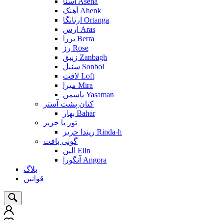
آسنا Asena
آهنک Ahenk
ارتانگا Ortanga
ارس Aras
بررا Berra
رز Rose
زنبق Zanbagh
سنبل Sonbol
لافت Loft
میرا Mira
یاسمن Yasaman
کتان پشت آستر
بهار Bahar
تور یا حریر
ریندا حریر Rinda-h
گونی بافت
الین Elin
آنگورا Angora
بلاگ
قوانین