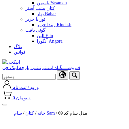
یاسمن Yasaman
کتان پشت آستر
بهار Bahar
تور یا حریر
ریندا حریر Rinda-h
گونی بافت
الین Elin
آنگورا Angora
بلاگ
قوانین
فـروشــــگـاه ایـنـتـرنـتــی پارچه ایپک چی
ورود / ثبت نام
۰
تومان
0
Toggle
navigation
/ مدل سام کد 69
سام Sam
خانه
/
کتان
/