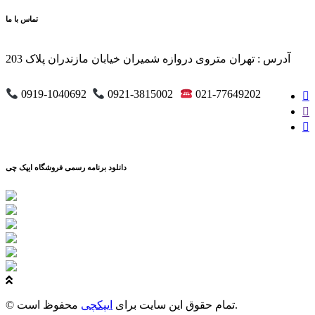
تماس با ما
آدرس : تهران متروی دروازه شمیران خیابان مازندران پلاک 203
0919-1040692
0921-3815002
021-77649202
دانلود برنامه رسمی فروشگاه ایپک چی
محفوظ است.
© تمام حقوق این سایت برای
ایپکچی