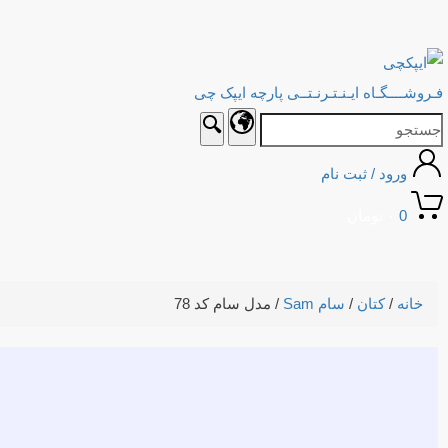
فـروشــــگـاه ایـنـتـرنـتــی پارچه ایپک چی
ورود / ثبت نام
0
۰
تومان
خانه
/
کتان
/
سام Sam
/ مدل سام کد 78