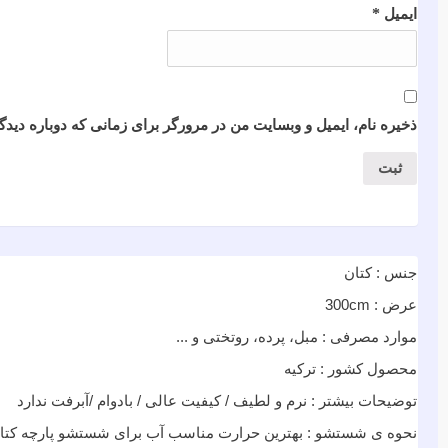
*
ایمیل
ذخیره نام، ایمیل و وبسایت من در مرورگر برای زمانی که دوباره دید
جنس : کتان
عرض : 300cm
موارد مصرفی : مبل، پرده، روتختی و ...
محصول کشور : ترکیه
توضیحات بیشتر : نرم و لطیف / کیفیت عالی / بادوام /آبرفت ندارد
نحوه ی شستشو : بهترین حرارت مناسب آب برای شستشو پارچه کتان ۳۰ درجه ی سانتی گراد در نظر گرفته می ش