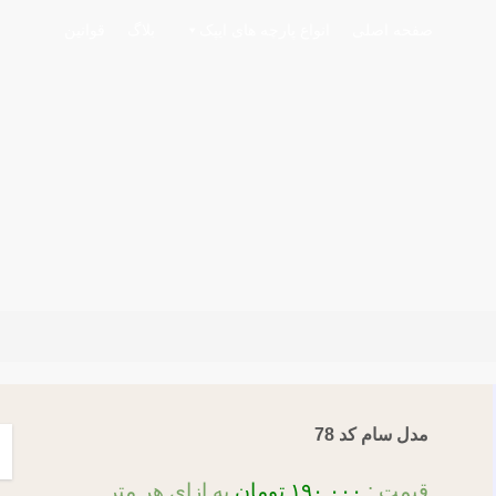
صفحه اصلی
انواع پارچه های ایپک
بلاگ
قوانین
مدل سام کد 78
قیمت :
۱۹۰,۰۰۰
تومان
به ازای هر متر