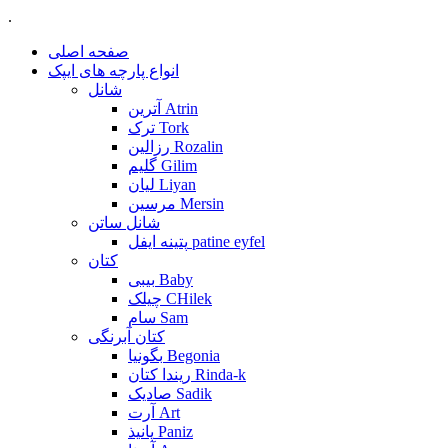
.
صفحه اصلی
انواع پارچه های ایپک
شانل
آترین Atrin
ترک Tork
رزالین Rozalin
گلیم Gilim
لیان Liyan
مرسین Mersin
شانل ساتن
پتینه ایفل patine eyfel
کتان
بیبی Baby
چیلک CHilek
سام Sam
کتان آبرنگی
بگونیا Begonia
ریندا کتان Rinda-k
صادیک Sadik
آرت Art
پانیذ Paniz