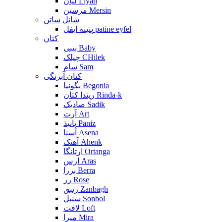
لیان Liyan
مرسین Mersin
شانل ساتن
پتینه ایفل patine eyfel
کتان
بیبی Baby
چیلک CHilek
سام Sam
کتان آبرنگی
بگونیا Begonia
ریندا کتان Rinda-k
صادیک Sadik
آرت Art
پانیذ Paniz
آسنا Asena
آهنک Ahenk
ارتانگا Ortanga
ارس Aras
بررا Berra
رز Rose
زنبق Zanbagh
سنبل Sonbol
لافت Loft
میرا Mira