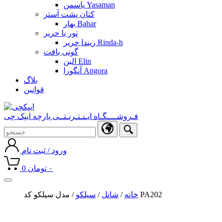
یاسمن Yasaman
کتان پشت آستر
بهار Bahar
تور یا حریر
ریندا حریر Rinda-h
گونی بافت
الین Elin
آنگورا Angora
بلاگ
قوانین
فـروشــــگـاه ایـنـتـرنـتــی پارچه ایپک چی
ورود / ثبت نام
۰
تومان
0
Toggle
navigation
/ مدل سیلکو کد PA202
خانه
/
شانل
/
سیلکو