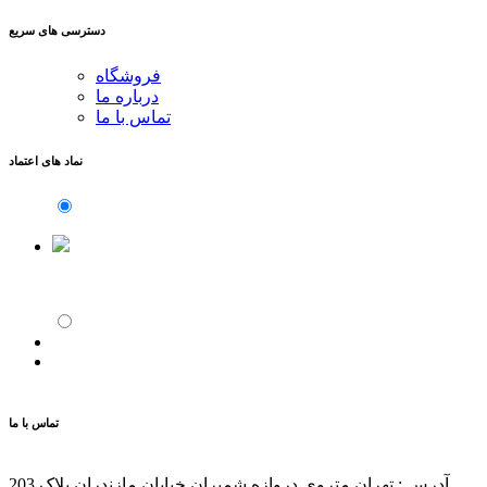
دسترسی های سریع
فروشگاه
درباره ما
تماس با ما
نماد های اعتماد
تماس با ما
آدرس : تهران متروی دروازه شمیران خیابان مازندران پلاک 203