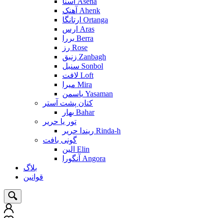
آسنا Asena
آهنک Ahenk
ارتانگا Ortanga
ارس Aras
بررا Berra
رز Rose
زنبق Zanbagh
سنبل Sonbol
لافت Loft
میرا Mira
یاسمن Yasaman
کتان پشت آستر
بهار Bahar
تور یا حریر
ریندا حریر Rinda-h
گونی بافت
الین Elin
آنگورا Angora
بلاگ
قوانین