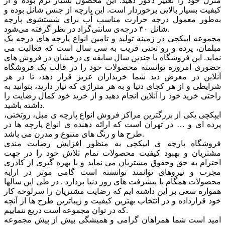
منزل خود را تغییر دکور دهید. این محصول بسیار نرم بوده و از
کیفیت بسیار بالایی برخوردار است. این پارچه از جنس شانل بوده و
به‌طور معمول درجه حرارت مناسب آب برای شستشوی پارچه
شانل ۳۰ درجه‌ی سانتی‌گراد در نظر گرفته می‌شود.
مجموعه ایپکچی در زمینه تولید و تامین انواع پارچه های درجه یک
مبلمان، پرده و رو تختی قریب به سی سال است که فعالیت می
نماید. این فروشگاه با چندین سال سابقه ی درخشان در فروش های
حضوری امروزه توانسته محصولات خود را در قالب یک فروشگاه
آنلاین در معرض دید شما خریداران عزیز قرار دهد، تا در هر
شرایطی و از هر کجای دنیا و به هر متراژی که نیاز دارید، بتوانید به
راحتی خرید خود را آنلاین انجام دهید و از خرید خود کمال رضایت را
داشته باشید.
ایپکچی یکی از بزرگترین مراکز فروش انواع پارچه ی مبل، روتختی،
پرده ای و … در تهران است که ارائه دهنده ی انواع پارچه ها در
طرح ها و رنگ های متنوع و مدرن می باشد.
فروشگاه پارچه ی ایپکچی به منظور افزايش رضايت مندی
مشتريان و بهبود کيفيت محصولات تمام تلاش خود را در جهت
احترام به حق وحقوق مشتريان می نماید و با بهره گیری از کادری
مجرب و نیروهای توانمند توانسته است گامی موثر در ارايه
محصولات همگام با پیشرفت های روز دنیا بردارد . در طی این سالها
همواره سعی بر این داشته ایم که رضایت مشتریان را سرلوحه کار
خود قرارداده و در انتخاب بهترین کیفیت و زیباترین طرح ها از آنچه
که در توان مجموعه است دریغ ننماییم.
امید است شما همراهان گرامی و همیشگی بیش از پیش مجموعه