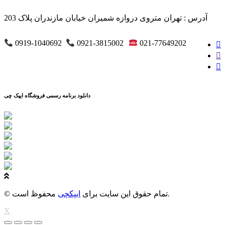
آدرس : تهران متروی دروازه شمیران خیابان مازندران پلاک 203
0919-1040692
0921-3815002
021-77649202
دانلود برنامه رسمی فروشگاه ایپک چی
محفوظ است.
© تمام حقوق این سایت برای
ایپکچی
X