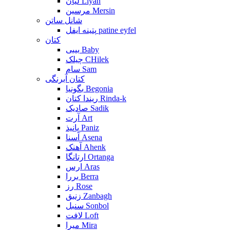
لیان Liyan
مرسین Mersin
شانل ساتن
پتینه ایفل patine eyfel
کتان
بیبی Baby
چیلک CHilek
سام Sam
کتان آبرنگی
بگونیا Begonia
ریندا کتان Rinda-k
صادیک Sadik
آرت Art
پانیذ Paniz
آسنا Asena
آهنک Ahenk
ارتانگا Ortanga
ارس Aras
بررا Berra
رز Rose
زنبق Zanbagh
سنبل Sonbol
لافت Loft
میرا Mira