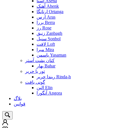
آسنا Asena
آهنک Ahenk
ارتانگا Ortanga
ارس Aras
بررا Berra
رز Rose
زنبق Zanbagh
سنبل Sonbol
لافت Loft
میرا Mira
یاسمن Yasaman
کتان پشت آستر
بهار Bahar
تور یا حریر
ریندا حریر Rinda-h
گونی بافت
الین Elin
آنگورا Angora
بلاگ
قوانین