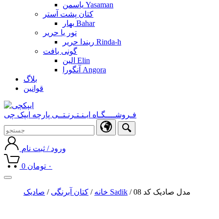
یاسمن Yasaman
کتان پشت آستر
بهار Bahar
تور یا حریر
ریندا حریر Rinda-h
گونی بافت
الین Elin
آنگورا Angora
بلاگ
قوانین
فـروشــــگـاه ایـنـتـرنـتــی پارچه ایپک چی
ورود / ثبت نام
۰
تومان
0
Toggle
navigation
/ مدل صادیک کد 08
صادیک Sadik
خانه
/
کتان آبرنگی
/