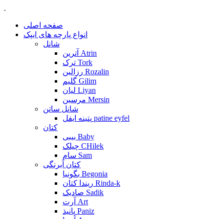
.
صفحه اصلی
انواع پارچه های ایپک
شانل
آترین Atrin
ترک Tork
رزالین Rozalin
گلیم Gilim
لیان Liyan
مرسین Mersin
شانل ساتن
پتینه ایفل patine eyfel
کتان
بیبی Baby
چیلک CHilek
سام Sam
کتان آبرنگی
بگونیا Begonia
ریندا کتان Rinda-k
صادیک Sadik
آرت Art
پانیذ Paniz