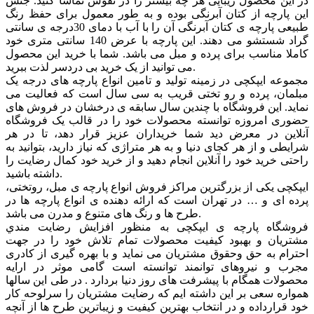
در این محصول زیبایی هر چه بیشتر را در نقوش تماشا کنید. جنس
این پارچه از کتان آبرنگی بوده و به طور معمول برای حفظ رنگ
طبیعی پارچه ی کتان آبرنگی آن را با آب با دمای 30درجه ی سانتی
گراد شستشو می دهند. این پارچه با عرض 140 سانتی متری خود
کاملا مناسب برای پرده و مبل می باشد. شما با خرید این محصول
می توانید از یک خرید بی دردسر لذت ببرید.
مجموعه ایپکچی در زمینه تولید و تامین انواع پارچه های درجه یک
مبلمان، پرده و رو تختی قریب به سی سال است که فعالیت می
نماید. این فروشگاه با چندین سال سابقه ی درخشان در فروش های
حضوری امروزه توانسته محصولات خود را در قالب یک فروشگاه
آنلاین در معرض دید شما خریداران عزیز قرار دهد، تا در هر
شرایطی و از هر کجای دنیا و به هر متراژی که نیاز دارید، بتوانید به
راحتی خرید خود را آنلاین انجام دهید و از خرید خود کمال رضایت را
داشته باشید.
ایپکچی یکی از بزرگترین مراکز فروش انواع پارچه ی مبل، روتختی،
پرده ای و … در تهران است که ارائه دهنده ی انواع پارچه ها در
طرح ها و رنگ های متنوع و مدرن می باشد.
فروشگاه پارچه ی ایپکچی به منظور افزايش رضايت مندي
مشتريان و بهبود کيفيت محصولات تمام تلاش خود را در جهت
احترام به حق وحقوق مشتريان می نماید و با بهره گیری از کادری
مجرب و نیروهای توانمند توانسته است گامی موثر در ارايه
محصولات همگام با پیشرفت های روز دنیا بردارد . در طی این سالها
همواره سعی بر این داشته ایم که رضایت مشتریان را سرلوحه کار
خود قرارداده و در انتخاب بهترین کیفیت و زیباترین طرح ها از آنچه