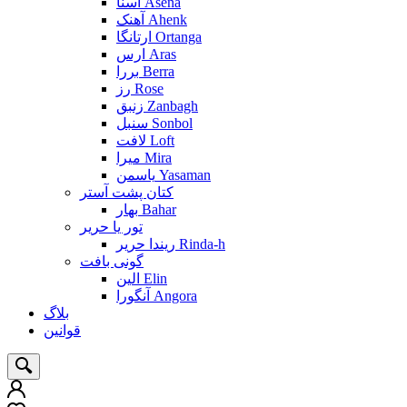
آسنا Asena
آهنک Ahenk
ارتانگا Ortanga
ارس Aras
بررا Berra
رز Rose
زنبق Zanbagh
سنبل Sonbol
لافت Loft
میرا Mira
یاسمن Yasaman
کتان پشت آستر
بهار Bahar
تور یا حریر
ریندا حریر Rinda-h
گونی بافت
الین Elin
آنگورا Angora
بلاگ
قوانین