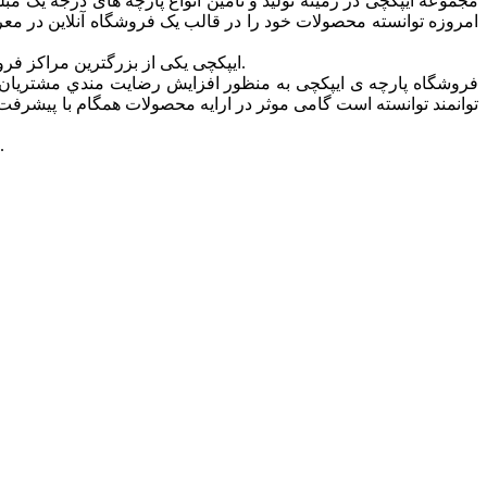
مجموعه ایپکچی در زمینه تولید و تامین انواع پارچه های درجه یک
امروزه توانسته محصولات خود را در قالب یک فروشگاه آنلاین در معرض د
ایپکچی یکی از بزرگترین مراکز فروش انواع پارچه ی مبل، روتختی، پرده ای و … در تهران است که ارائه دهنده ی انواع پارچه ها در طرح ها و رنگ های متنوع و مدرن می باشد.
فروشگاه پارچه ی ایپکچی به منظور افزايش رضايت مندي مشتريان و
توانمند توانسته است گامی موثر در ارايه محصولات همگام با پیشرفت ه
امید است شما همراهان گرامی و همیشگی بیش از پیش مجموعه ایپکچی را مورد لطف خود قرارداده و ما را مورد حمایت خودتان قرار دهید.