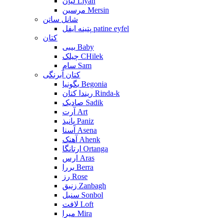
لیان Liyan
مرسین Mersin
شانل ساتن
پتینه ایفل patine eyfel
کتان
بیبی Baby
چیلک CHilek
سام Sam
کتان آبرنگی
بگونیا Begonia
ریندا کتان Rinda-k
صادیک Sadik
آرت Art
پانیذ Paniz
آسنا Asena
آهنک Ahenk
ارتانگا Ortanga
ارس Aras
بررا Berra
رز Rose
زنبق Zanbagh
سنبل Sonbol
لافت Loft
میرا Mira