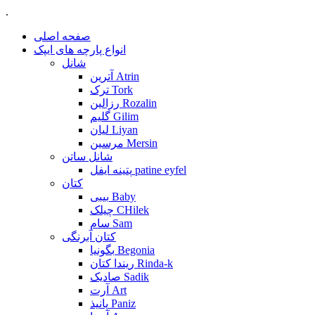
.
صفحه اصلی
انواع پارچه های ایپک
شانل
آترین Atrin
ترک Tork
رزالین Rozalin
گلیم Gilim
لیان Liyan
مرسین Mersin
شانل ساتن
پتینه ایفل patine eyfel
کتان
بیبی Baby
چیلک CHilek
سام Sam
کتان آبرنگی
بگونیا Begonia
ریندا کتان Rinda-k
صادیک Sadik
آرت Art
پانیذ Paniz