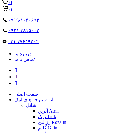
0
0
📞
۰۹۱۹-۱۰۴۰۶۹۲
📞
۰۹۲۱-۳۸۱۵۰۰۲
☎️
۰۲۱-۷۷۶۴۹۲۰۲
درباره ما
تماس با ما
صفحه اصلی
انواع پارچه های ایپک
شانل
آترین Atrin
ترک Tork
رزالین Rozalin
گلیم Gilim