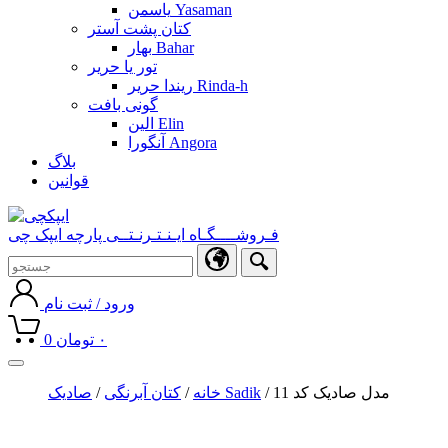
یاسمن Yasaman
کتان پشت آستر
بهار Bahar
تور یا حریر
ریندا حریر Rinda-h
گونی بافت
الین Elin
آنگورا Angora
بلاگ
قوانین
فـروشــــگـاه ایـنـتـرنـتــی پارچه ایپک چی
ورود / ثبت نام
۰
تومان
0
Toggle
navigation
/ مدل صادیک کد 11
صادیک Sadik
خانه
/
کتان آبرنگی
/