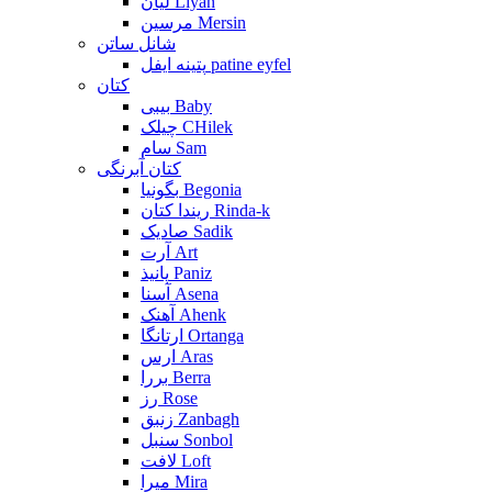
لیان Liyan
مرسین Mersin
شانل ساتن
پتینه ایفل patine eyfel
کتان
بیبی Baby
چیلک CHilek
سام Sam
کتان آبرنگی
بگونیا Begonia
ریندا کتان Rinda-k
صادیک Sadik
آرت Art
پانیذ Paniz
آسنا Asena
آهنک Ahenk
ارتانگا Ortanga
ارس Aras
بررا Berra
رز Rose
زنبق Zanbagh
سنبل Sonbol
لافت Loft
میرا Mira