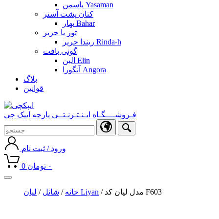
یاسمن Yasaman
کتان پشت آستر
بهار Bahar
تور یا حریر
ریندا حریر Rinda-h
گونی بافت
الین Elin
آنگورا Angora
بلاگ
قوانین
فـروشــــگـاه ایـنـتـرنـتــی پارچه ایپک چی
ورود / ثبت نام
۰
تومان
0
Toggle
navigation
/ مدل لیان کد F603
لیان Liyan
خانه
/
شانل
/