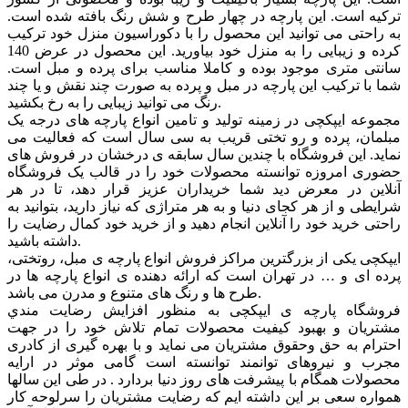
ترکیه است. این پارچه در چهار طرح و شش رنگ بافته شده است.
به راحتی می توانید این محصول را با دکوراسیون منزل خود ترکیب
کرده و زیبایی را به منزل خود بیاورید. این محصول در عرض 140
سانتی متری موجود بوده و کاملا مناسب برای پرده و مبل است.
شما با ترکیب این پارچه در مبل و پرده به صورت چند نقش و یا چند
رنگ می توانید زیبایی را به رخ بکشید.
مجموعه ایپکچی در زمینه تولید و تامین انواع پارچه های درجه یک
مبلمان، پرده و رو تختی قریب به سی سال است که فعالیت می
نماید. این فروشگاه با چندین سال سابقه ی درخشان در فروش های
حضوری امروزه توانسته محصولات خود را در قالب یک فروشگاه
آنلاین در معرض دید شما خریداران عزیز قرار دهد، تا در هر
شرایطی و از هر کجای دنیا و به هر متراژی که نیاز دارید، بتوانید به
راحتی خرید خود را آنلاین انجام دهید و از خرید خود کمال رضایت را
داشته باشید.
ایپکچی یکی از بزرگترین مراکز فروش انواع پارچه ی مبل، روتختی،
پرده ای و … در تهران است که ارائه دهنده ی انواع پارچه ها در
طرح ها و رنگ های متنوع و مدرن می باشد.
فروشگاه پارچه ی ایپکچی به منظور افزايش رضايت مندي
مشتريان و بهبود کيفيت محصولات تمام تلاش خود را در جهت
احترام به حق وحقوق مشتريان می نماید و با بهره گیری از کادری
مجرب و نیروهای توانمند توانسته است گامی موثر در ارايه
محصولات همگام با پیشرفت های روز دنیا بردارد . در طی این سالها
همواره سعی بر این داشته ایم که رضایت مشتریان را سرلوحه کار