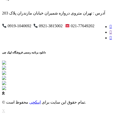
آدرس : تهران متروی دروازه شمیران خیابان مازندران پلاک 203
0919-1040692
0921-3815002
021-77649202
دانلود برنامه رسمی فروشگاه ایپک چی
محفوظ است.
© تمام حقوق این سایت برای
ایپکچی
X