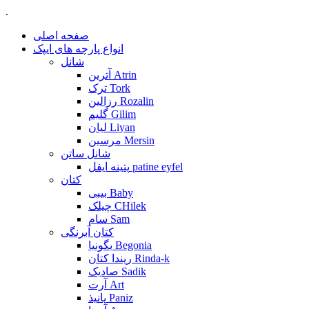
.
صفحه اصلی
انواع پارچه های ایپک
شانل
آترین Atrin
ترک Tork
رزالین Rozalin
گلیم Gilim
لیان Liyan
مرسین Mersin
شانل ساتن
پتینه ایفل patine eyfel
کتان
بیبی Baby
چیلک CHilek
سام Sam
کتان آبرنگی
بگونیا Begonia
ریندا کتان Rinda-k
صادیک Sadik
آرت Art
پانیذ Paniz