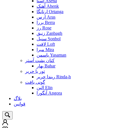
آسنا Asena
آهنک Ahenk
ارتانگا Ortanga
ارس Aras
بررا Berra
رز Rose
زنبق Zanbagh
سنبل Sonbol
لافت Loft
میرا Mira
یاسمن Yasaman
کتان پشت آستر
بهار Bahar
تور یا حریر
ریندا حریر Rinda-h
گونی بافت
الین Elin
آنگورا Angora
بلاگ
قوانین