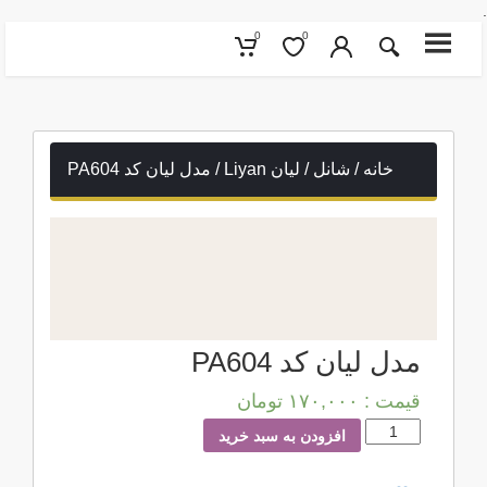
0
0
خانه
/
شانل
/
لیان Liyan
/ مدل لیان کد PA604
مدل لیان کد PA604
قیمت :
۱۷۰,۰۰۰
تومان
مدل لیان کد PA604 عدد
افزودن به سبد خرید