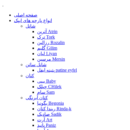
.
صفحه اصلی
انواع پارچه های ایپک
شانل
آترین Atrin
ترک Tork
رزالین Rozalin
گلیم Gilim
لیان Liyan
مرسین Mersin
شانل ساتن
پتینه ایفل patine eyfel
کتان
بیبی Baby
چیلک CHilek
سام Sam
کتان آبرنگی
بگونیا Begonia
ریندا کتان Rinda-k
صادیک Sadik
آرت Art
پانیذ Paniz