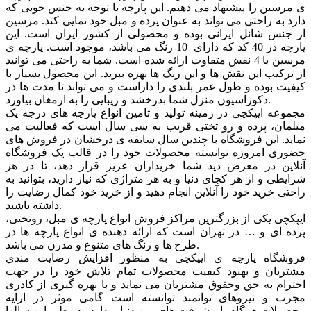
ی مرسین را پیشنهاد می دهیم. این پارچه با توجه به جنس خوبی که
دارد به راحتی می تواند به عنوان پرده و مبل خود نمایی کند. مرسین
از جنس شانل ایرانی بوده و محصولی از کشور ایران است. این
پارچه در 40 کد که دارای 10 رنگ می باشد، موجود است. پارچه ی
مرسین با 4 نقش متفاوت ارائه شده است. شما به راحتی می توانید
از ترکیب این نقش ها و این رنگ ها بهره ببرید. این محصول بسیار با
کیفیت بوده و طول عمر بلندی را داراست و می تواند تا مدت ها در
دکوراسیون منزل شما بدرخشد و زیبایی را به ارمغان بیاورد.
مجموعه ایپکچی در زمینه تولید و تامین انواع پارچه های درجه یک
مبلمان، پرده و رو تختی قریب به سی سال است که فعالیت می
نماید. این فروشگاه با چندین سال سابقه ی درخشان در فروش های
حضوری امروزه توانسته محصولات خود را در قالب یک فروشگاه
آنلاین در معرض دید شما خریداران عزیز قرار دهد، تا در هر
شرایطی و از هر کجای دنیا و به هر متراژی که نیاز دارید، بتوانید به
راحتی خرید خود را آنلاین انجام دهید و از خرید خود کمال رضایت را
داشته باشید.
ایپکچی یکی از بزرگترین مراکز فروش انواع پارچه ی مبل، روتختی،
پرده ای و … در تهران است که ارائه دهنده ی انواع پارچه ها در
طرح ها و رنگ های متنوع و مدرن می باشد.
فروشگاه پارچه ی ایپکچی به منظور افزايش رضايت مندي
مشتريان و بهبود کيفيت محصولات تمام تلاش خود را در جهت
احترام به حق وحقوق مشتريان می نماید و با بهره گیری از کادری
مجرب و نیروهای توانمند توانسته است گامی موثر در ارايه
محصولات همگام با پیشرفت های روز دنیا بردارد . در طی این سالها