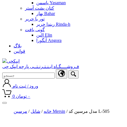
یاسمن Yasaman
کتان پشت آستر
بهار Bahar
تور یا حریر
ریندا حریر Rinda-h
گونی بافت
الین Elin
آنگورا Angora
بلاگ
قوانین
فـروشــــگـاه ایـنـتـرنـتــی پارچه ایپک چی
ورود / ثبت نام
۰
تومان
0
Toggle
navigation
/ مدل مرسین کد L-505
مرسین Mersin
خانه
/
شانل
/