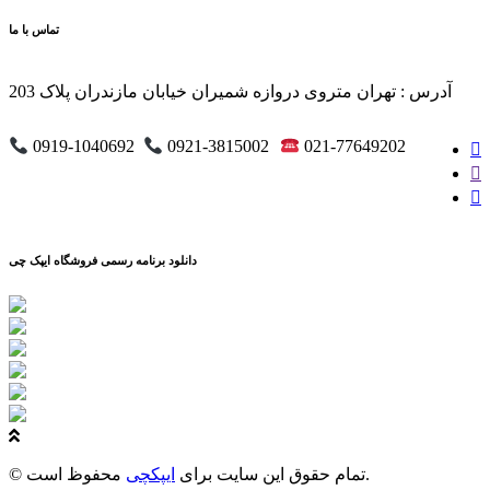
تماس با ما
آدرس : تهران متروی دروازه شمیران خیابان مازندران پلاک 203
0919-1040692
0921-3815002
021-77649202
دانلود برنامه رسمی فروشگاه ایپک چی
محفوظ است.
© تمام حقوق این سایت برای
ایپکچی