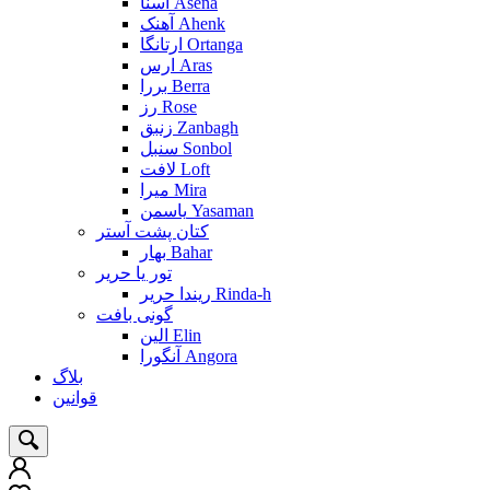
آسنا Asena
آهنک Ahenk
ارتانگا Ortanga
ارس Aras
بررا Berra
رز Rose
زنبق Zanbagh
سنبل Sonbol
لافت Loft
میرا Mira
یاسمن Yasaman
کتان پشت آستر
بهار Bahar
تور یا حریر
ریندا حریر Rinda-h
گونی بافت
الین Elin
آنگورا Angora
بلاگ
قوانین