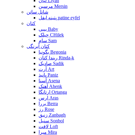
لیان Liyan
مرسین Mersin
شانل ساتن
پتینه ایفل patine eyfel
کتان
بیبی Baby
چیلک CHilek
سام Sam
کتان آبرنگی
بگونیا Begonia
ریندا کتان Rinda-k
صادیک Sadik
آرت Art
پانیذ Paniz
آسنا Asena
آهنک Ahenk
ارتانگا Ortanga
ارس Aras
بررا Berra
رز Rose
زنبق Zanbagh
سنبل Sonbol
لافت Loft
میرا Mira