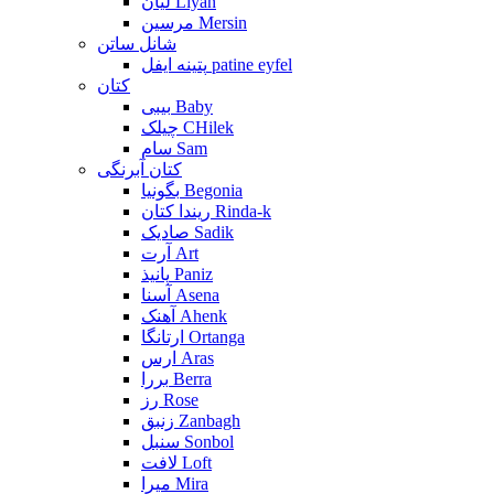
لیان Liyan
مرسین Mersin
شانل ساتن
پتینه ایفل patine eyfel
کتان
بیبی Baby
چیلک CHilek
سام Sam
کتان آبرنگی
بگونیا Begonia
ریندا کتان Rinda-k
صادیک Sadik
آرت Art
پانیذ Paniz
آسنا Asena
آهنک Ahenk
ارتانگا Ortanga
ارس Aras
بررا Berra
رز Rose
زنبق Zanbagh
سنبل Sonbol
لافت Loft
میرا Mira