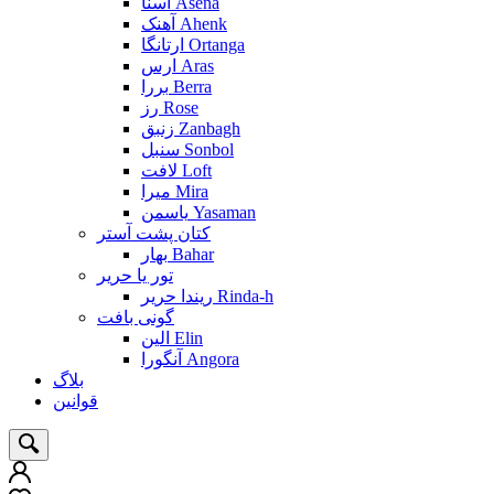
آسنا Asena
آهنک Ahenk
ارتانگا Ortanga
ارس Aras
بررا Berra
رز Rose
زنبق Zanbagh
سنبل Sonbol
لافت Loft
میرا Mira
یاسمن Yasaman
کتان پشت آستر
بهار Bahar
تور یا حریر
ریندا حریر Rinda-h
گونی بافت
الین Elin
آنگورا Angora
بلاگ
قوانین