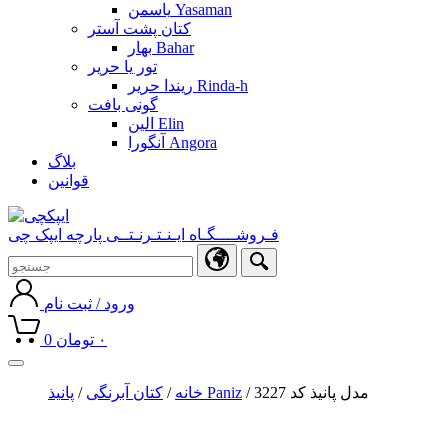
یاسمن Yasaman
کتان پشت آستر
بهار Bahar
تور یا حریر
ریندا حریر Rinda-h
گونی بافت
الین Elin
آنگورا Angora
بلاگ
قوانین
فـروشــــگـاه ایـنـتـرنـتــی پارچه ایپک چی
ورود / ثبت نام
۰
تومان
0
Toggle
navigation
/ مدل پانیذ کد 3227
پانیذ Paniz
خانه
/
کتان آبرنگی
/