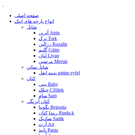
.
صفحه اصلی
انواع پارچه های ایپک
شانل
آترین Atrin
ترک Tork
رزالین Rozalin
گلیم Gilim
لیان Liyan
مرسین Mersin
شانل ساتن
پتینه ایفل patine eyfel
کتان
بیبی Baby
چیلک CHilek
سام Sam
کتان آبرنگی
بگونیا Begonia
ریندا کتان Rinda-k
صادیک Sadik
آرت Art
پانیذ Paniz