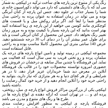
رنگ یکی از متنوع ترین پارچه های ساخت ترکیه در ایپکچی به شمار
می آید که با رنگ های دلنشینی که دارد می تواند دکوراسیون خانه ی
شما را بسیار جذاب تر جلوه دهد. جنس این پارچه از کتان آبرنگی
بوده و می تواند در زمان استفاده به عنوان پرده به راحتی مدل
مدنظر شما را ایفا کند. اگر برای روکش مبل و یا قسمت های
کوچکتری مانند کوسن می خواهید از این پارچه ی زیبا استفاده کنید
بهتر است بدانید که این پارچه بسیار با کیفیت بوده و به مرور زمان
تغییر رنگ نخواهد داد. جنس این محصول از کتان آبرنگی است و باید
برای طول عمر بیشتر آن را در دمای آب 30 درجه شستشو دهید.
عرض 140 سانتی متری این محصول کاملا مناسب بوده و به راحتی
قابل استفاده است.
مجموعه ایپکچی در زمینه تولید و تامین انواع پارچه های درجه یک
مبلمان، پرده و رو تختی قریب به سی سال است که فعالیت می
نماید. این فروشگاه با چندین سال سابقه ی درخشان در فروش های
حضوری امروزه توانسته محصولات خود را در قالب یک فروشگاه
آنلاین در معرض دید شما خریداران عزیز قرار دهد، تا در هر
شرایطی و از هر کجای دنیا و به هر متراژی که نیاز دارید، بتوانید به
راحتی خرید خود را آنلاین انجام دهید و از خرید خود کمال رضایت را
داشته باشید.
ایپکچی یکی از بزرگترین مراکز فروش انواع پارچه ی مبل، روتختی،
پرده ای و … در تهران است که ارائه دهنده ی انواع پارچه ها در
طرح ها و رنگ های متنوع و مدرن می باشد.
فروشگاه پارچه ی ایپکچی به منظور افزايش رضايت مندي
مشتريان و بهبود کيفيت محصولات تمام تلاش خود را در جهت