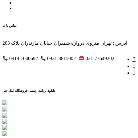
تماس با ما
آدرس : تهران متروی دروازه شمیران خیابان مازندران پلاک 203
0919-1040692
0921-3815002
021-77649202
دانلود برنامه رسمی فروشگاه ایپک چی