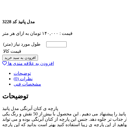
مدل پانیذ کد 3228
قیمت :
۱۴۰,۰۰۰
تومان
به ازای هر متر
طول مورد نیاز (متر)
قیمت کالا
افزودن به سبد خرید
افزودن به علاقه مندی ها
توضیحات
نظرات (0)
مشخصات فنی
توضیحات
پارچه ی کتان آبرنگی مدل پانیذ
اگر به دنبال یک پارچه با طرح های گلدار و با رنگ های شاد هستید تا دکور منزل خود را از یکنواختی و تکرار بیرون بیاورید ما به شما پارچه ی پانیذ را پیشنهاد می دهیم . این محصول با بیش از 50 نقش و رنگ یکی
 جذاب تر جلوه دهد. جنس این پارچه از کتان آبرنگی بوده و می تواند
 از این پارچه ی زیبا استفاده کنید بهتر است بدانید که این پارچه