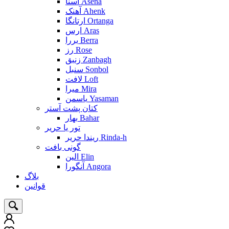
آسنا Asena
آهنک Ahenk
ارتانگا Ortanga
ارس Aras
بررا Berra
رز Rose
زنبق Zanbagh
سنبل Sonbol
لافت Loft
میرا Mira
یاسمن Yasaman
کتان پشت آستر
بهار Bahar
تور یا حریر
ریندا حریر Rinda-h
گونی بافت
الین Elin
آنگورا Angora
بلاگ
قوانین