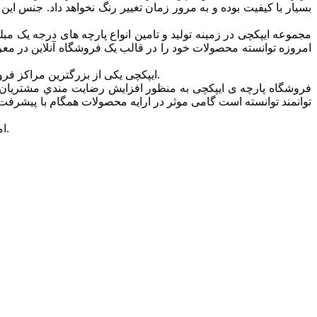
مجموعه ایپکچی در زمینه تولید و تامین انواع پارچه های درجه یک
امروزه توانسته محصولات خود را در قالب یک فروشگاه آنلاین در معرض د
ایپکچی یکی از بزرگترین مراکز فروش انواع پارچه ی مبل، روتختی، پرده ای و … در تهران است که ارائه دهنده ی انواع پارچه ها در طرح ها و رنگ های متنوع و مدرن می باشد.
فروشگاه پارچه ی ایپکچی به منظور افزايش رضايت مندي مشتريان و
توانمند توانسته است گامی موثر در ارايه محصولات همگام با پیشرفت ه
امید است شما همراهان گرامی و همیشگی بیش از پیش مجموعه ایپک چی را مورد لطف خود قرارداده و ما را مورد حمایت خودتان قرار دهید.