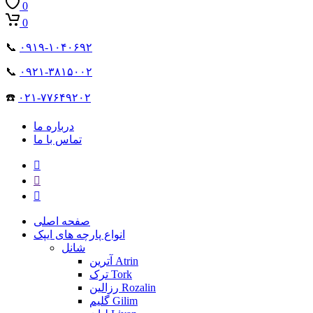
0
0
📞
۰۹۱۹-۱۰۴۰۶۹۲
📞
۰۹۲۱-۳۸۱۵۰۰۲
☎️
۰۲۱-۷۷۶۴۹۲۰۲
درباره ما
تماس با ما
صفحه اصلی
انواع پارچه های ایپک
شانل
آترین Atrin
ترک Tork
رزالین Rozalin
گلیم Gilim