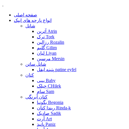
.
صفحه اصلی
انواع پارچه های ایپک
شانل
آترین Atrin
ترک Tork
رزالین Rozalin
گلیم Gilim
لیان Liyan
مرسین Mersin
شانل ساتن
پتینه ایفل patine eyfel
کتان
بیبی Baby
چیلک CHilek
سام Sam
کتان آبرنگی
بگونیا Begonia
ریندا کتان Rinda-k
صادیک Sadik
آرت Art
پانیذ Paniz