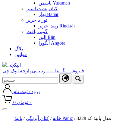
یاسمن Yasaman
کتان پشت آستر
بهار Bahar
تور یا حریر
ریندا حریر Rinda-h
گونی بافت
الین Elin
آنگورا Angora
بلاگ
قوانین
فـروشــــگـاه ایـنـتـرنـتــی پارچه ایپک چی
ورود / ثبت نام
۰
تومان
0
Toggle
navigation
/ مدل پانیذ کد 3228
پانیذ Paniz
خانه
/
کتان آبرنگی
/