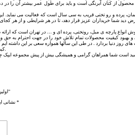
 مبلمان، پرده و رو تختی قریب به سی سال است که فعالیت می نماید
ید شما خریداران عزیز قرار دهد، تا در هر شرایطی و از هر کجای دنیا و
 بهبود کيفيت محصولات تمام تلاش خود را در جهت احترام به حق وحق
ای روز دنیا بردارد . در طی این سالها همواره سعی بر این داشته ایم
کیفیت و زیباترین طرح ها از آنچه که در توان مجموعه است دریغ ننماییم.
اولین نفری باشید که دیدگاهی را ارسال می کنید برای “مدل پانیذ کد 3228”
*
بخش‌های موردنیاز علامت‌گذاری شده‌اند
نشانی ای