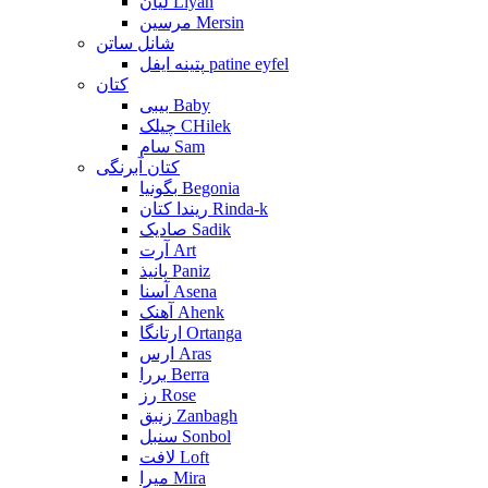
لیان Liyan
مرسین Mersin
شانل ساتن
پتینه ایفل patine eyfel
کتان
بیبی Baby
چیلک CHilek
سام Sam
کتان آبرنگی
بگونیا Begonia
ریندا کتان Rinda-k
صادیک Sadik
آرت Art
پانیذ Paniz
آسنا Asena
آهنک Ahenk
ارتانگا Ortanga
ارس Aras
بررا Berra
رز Rose
زنبق Zanbagh
سنبل Sonbol
لافت Loft
میرا Mira