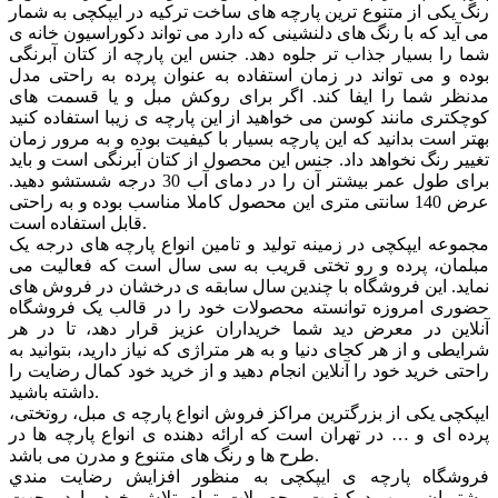
رنگ یکی از متنوع ترین پارچه های ساخت ترکیه در ایپکچی به شمار
می آید که با رنگ های دلنشینی که دارد می تواند دکوراسیون خانه ی
شما را بسیار جذاب تر جلوه دهد. جنس این پارچه از کتان آبرنگی
بوده و می تواند در زمان استفاده به عنوان پرده به راحتی مدل
مدنظر شما را ایفا کند. اگر برای روکش مبل و یا قسمت های
کوچکتری مانند کوسن می خواهید از این پارچه ی زیبا استفاده کنید
بهتر است بدانید که این پارچه بسیار با کیفیت بوده و به مرور زمان
تغییر رنگ نخواهد داد. جنس این محصول از کتان آبرنگی است و باید
برای طول عمر بیشتر آن را در دمای آب 30 درجه شستشو دهید.
عرض 140 سانتی متری این محصول کاملا مناسب بوده و به راحتی
قابل استفاده است.
مجموعه ایپکچی در زمینه تولید و تامین انواع پارچه های درجه یک
مبلمان، پرده و رو تختی قریب به سی سال است که فعالیت می
نماید. این فروشگاه با چندین سال سابقه ی درخشان در فروش های
حضوری امروزه توانسته محصولات خود را در قالب یک فروشگاه
آنلاین در معرض دید شما خریداران عزیز قرار دهد، تا در هر
شرایطی و از هر کجای دنیا و به هر متراژی که نیاز دارید، بتوانید به
راحتی خرید خود را آنلاین انجام دهید و از خرید خود کمال رضایت را
داشته باشید.
ایپکچی یکی از بزرگترین مراکز فروش انواع پارچه ی مبل، روتختی،
پرده ای و … در تهران است که ارائه دهنده ی انواع پارچه ها در
طرح ها و رنگ های متنوع و مدرن می باشد.
فروشگاه پارچه ی ایپکچی به منظور افزايش رضايت مندي
مشتريان و بهبود کيفيت محصولات تمام تلاش خود را در جهت