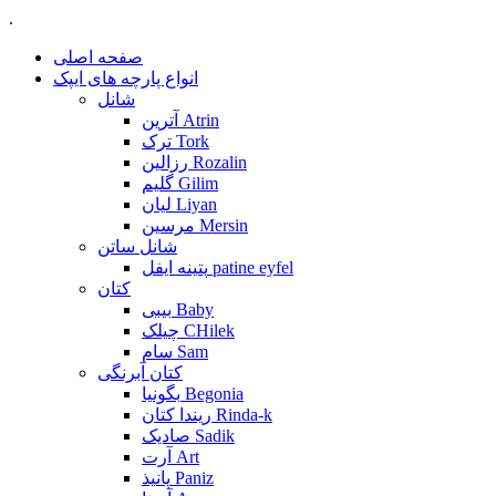
.
صفحه اصلی
انواع پارچه های ایپک
شانل
آترین Atrin
ترک Tork
رزالین Rozalin
گلیم Gilim
لیان Liyan
مرسین Mersin
شانل ساتن
پتینه ایفل patine eyfel
کتان
بیبی Baby
چیلک CHilek
سام Sam
کتان آبرنگی
بگونیا Begonia
ریندا کتان Rinda-k
صادیک Sadik
آرت Art
پانیذ Paniz