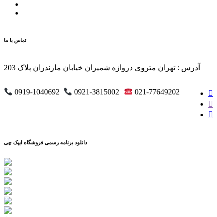
تماس با ما
آدرس : تهران متروی دروازه شمیران خیابان مازندران پلاک 203
0919-1040692
0921-3815002
021-77649202
دانلود برنامه رسمی فروشگاه ایپک چی