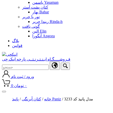
یاسمن Yasaman
کتان پشت آستر
بهار Bahar
تور یا حریر
ریندا حریر Rinda-h
گونی بافت
الین Elin
آنگورا Angora
بلاگ
قوانین
فـروشــــگـاه ایـنـتـرنـتــی پارچه ایپک چی
ورود / ثبت نام
۰
تومان
0
Toggle
navigation
/ مدل پانیذ کد 3233
پانیذ Paniz
خانه
/
کتان آبرنگی
/