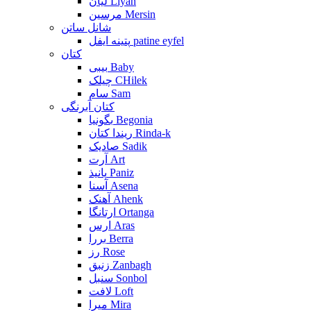
لیان Liyan
مرسین Mersin
شانل ساتن
پتینه ایفل patine eyfel
کتان
بیبی Baby
چیلک CHilek
سام Sam
کتان آبرنگی
بگونیا Begonia
ریندا کتان Rinda-k
صادیک Sadik
آرت Art
پانیذ Paniz
آسنا Asena
آهنک Ahenk
ارتانگا Ortanga
ارس Aras
بررا Berra
رز Rose
زنبق Zanbagh
سنبل Sonbol
لافت Loft
میرا Mira