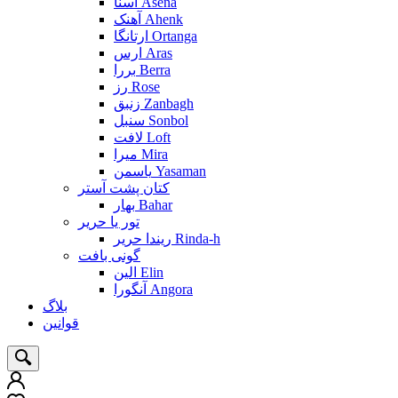
آسنا Asena
آهنک Ahenk
ارتانگا Ortanga
ارس Aras
بررا Berra
رز Rose
زنبق Zanbagh
سنبل Sonbol
لافت Loft
میرا Mira
یاسمن Yasaman
کتان پشت آستر
بهار Bahar
تور یا حریر
ریندا حریر Rinda-h
گونی بافت
الین Elin
آنگورا Angora
بلاگ
قوانین