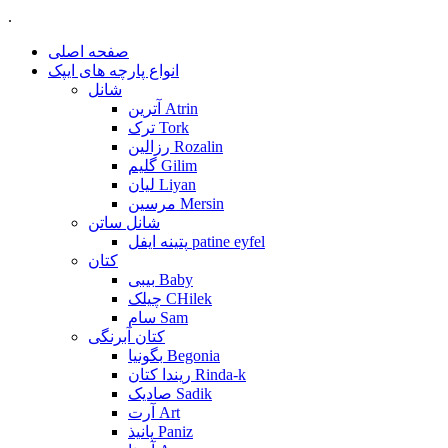
.
صفحه اصلی
انواع پارچه های ایپک
شانل
آترین Atrin
ترک Tork
رزالین Rozalin
گلیم Gilim
لیان Liyan
مرسین Mersin
شانل ساتن
پتینه ایفل patine eyfel
کتان
بیبی Baby
چیلک CHilek
سام Sam
کتان آبرنگی
بگونیا Begonia
ریندا کتان Rinda-k
صادیک Sadik
آرت Art
پانیذ Paniz