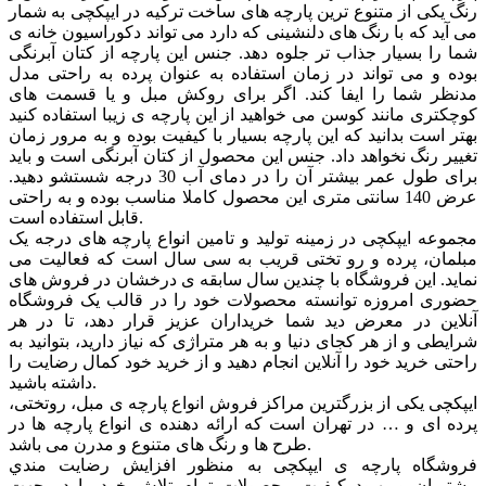
رنگ یکی از متنوع ترین پارچه های ساخت ترکیه در ایپکچی به شمار
می آید که با رنگ های دلنشینی که دارد می تواند دکوراسیون خانه ی
شما را بسیار جذاب تر جلوه دهد. جنس این پارچه از کتان آبرنگی
بوده و می تواند در زمان استفاده به عنوان پرده به راحتی مدل
مدنظر شما را ایفا کند. اگر برای روکش مبل و یا قسمت های
کوچکتری مانند کوسن می خواهید از این پارچه ی زیبا استفاده کنید
بهتر است بدانید که این پارچه بسیار با کیفیت بوده و به مرور زمان
تغییر رنگ نخواهد داد. جنس این محصول از کتان آبرنگی است و باید
برای طول عمر بیشتر آن را در دمای آب 30 درجه شستشو دهید.
عرض 140 سانتی متری این محصول کاملا مناسب بوده و به راحتی
قابل استفاده است.
مجموعه ایپکچی در زمینه تولید و تامین انواع پارچه های درجه یک
مبلمان، پرده و رو تختی قریب به سی سال است که فعالیت می
نماید. این فروشگاه با چندین سال سابقه ی درخشان در فروش های
حضوری امروزه توانسته محصولات خود را در قالب یک فروشگاه
آنلاین در معرض دید شما خریداران عزیز قرار دهد، تا در هر
شرایطی و از هر کجای دنیا و به هر متراژی که نیاز دارید، بتوانید به
راحتی خرید خود را آنلاین انجام دهید و از خرید خود کمال رضایت را
داشته باشید.
ایپکچی یکی از بزرگترین مراکز فروش انواع پارچه ی مبل، روتختی،
پرده ای و … در تهران است که ارائه دهنده ی انواع پارچه ها در
طرح ها و رنگ های متنوع و مدرن می باشد.
فروشگاه پارچه ی ایپکچی به منظور افزايش رضايت مندي
مشتريان و بهبود کيفيت محصولات تمام تلاش خود را در جهت