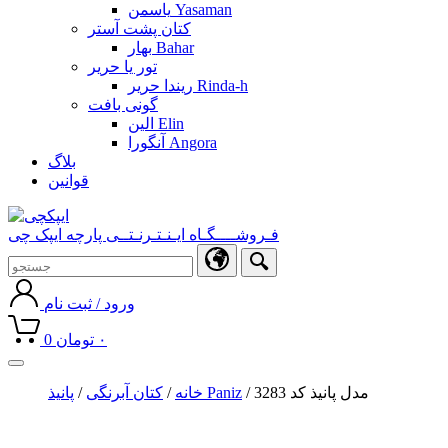
یاسمن Yasaman
کتان پشت آستر
بهار Bahar
تور یا حریر
ریندا حریر Rinda-h
گونی بافت
الین Elin
آنگورا Angora
بلاگ
قوانین
فـروشــــگـاه ایـنـتـرنـتــی پارچه ایپک چی
ورود / ثبت نام
۰
تومان
0
Toggle
navigation
/ مدل پانیذ کد 3283
پانیذ Paniz
خانه
/
کتان آبرنگی
/