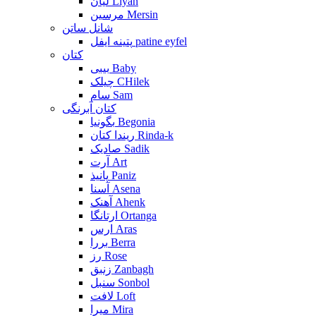
لیان Liyan
مرسین Mersin
شانل ساتن
پتینه ایفل patine eyfel
کتان
بیبی Baby
چیلک CHilek
سام Sam
کتان آبرنگی
بگونیا Begonia
ریندا کتان Rinda-k
صادیک Sadik
آرت Art
پانیذ Paniz
آسنا Asena
آهنک Ahenk
ارتانگا Ortanga
ارس Aras
بررا Berra
رز Rose
زنبق Zanbagh
سنبل Sonbol
لافت Loft
میرا Mira