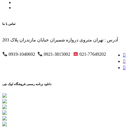
تماس با ما
آدرس : تهران متروی دروازه شمیران خیابان مازندران پلاک 203
0919-1040692
0921-3815002
021-77649202
دانلود برنامه رسمی فروشگاه ایپک چی