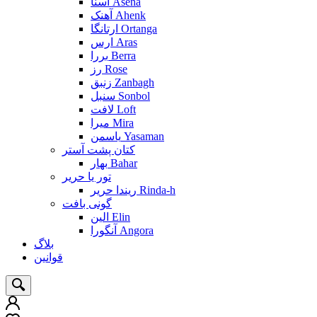
آسنا Asena
آهنک Ahenk
ارتانگا Ortanga
ارس Aras
بررا Berra
رز Rose
زنبق Zanbagh
سنبل Sonbol
لافت Loft
میرا Mira
یاسمن Yasaman
کتان پشت آستر
بهار Bahar
تور یا حریر
ریندا حریر Rinda-h
گونی بافت
الین Elin
آنگورا Angora
بلاگ
قوانین