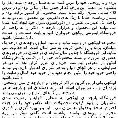
پرده و یا روتختی خود را مزین کنید. ما به شما پارچه ی پتینه ایفل را
پیشنهاد می دهیم. این پارچه که از جنس شانل ساتن بوده و در عرض
300 سانتی متری ارائه شده است. محصولی از کشور ترکیه بوده و
بسیار زیباست. شما با رنگ های دلفریب این محصول می توانید به
راحتی یک تغییر بی نظیر را در دکوراسیون منزل خود ایجاد کنید. شما
می توانید این محصول و هزاران پارچه ی دیگر را به راحتی از
فروشگاه اینترنتی ایپکچی خریداری کنید و بابت ضمانت و اصالت
کالا مطمئن باشید.
مجموعه ایپکچی در زمینه تولید و تامین انواع پارچه های درجه یک
مبلمان، پرده و رو تختی قریب به سی سال است که فعالیت می
نماید. این فروشگاه با چندین سال سابقه ی درخشان در فروش های
حضوری امروزه توانسته محصولات خود را در قالب یک فروشگاه
آنلاین در معرض دید شما خریداران عزیز قرار دهد، تا در هر
شرایطی و از هر کجای دنیا و به هر متراژی که نیاز دارید، بتوانید به
راحتی خرید خود را آنلاین انجام دهید و از خرید خود کمال رضایت را
داشته باشید.
ایپکچی یکی از بزرگترین مراکز فروش انواع پارچه ی مبل، روتختی،
پرده ای و … در تهران است که ارائه دهنده ی انواع پارچه ها در
طرح ها و رنگ های متنوع و مدرن می باشد.
فروشگاه پارچه ی ایپکچی به منظور افزايش رضايت مندي
مشتريان و بهبود کيفيت محصولات تمام تلاش خود را در جهت
احترام به حق وحقوق مشتريان می نماید و با بهره گیری از کادری
مجرب و نیروهای توانمند توانسته است گامی موثر در ارايه
محصولات همگام با پیشرفت های روز دنیا بردارد . در طی این سالها