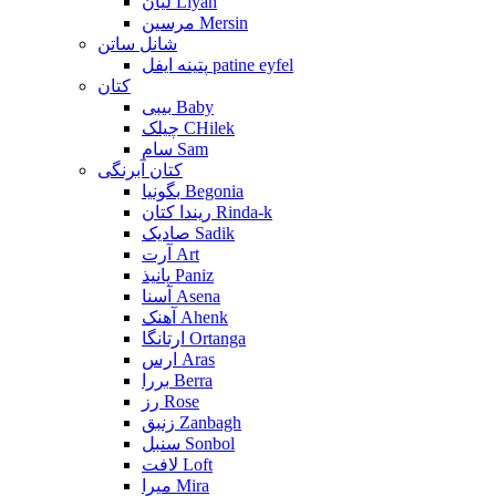
لیان Liyan
مرسین Mersin
شانل ساتن
پتینه ایفل patine eyfel
کتان
بیبی Baby
چیلک CHilek
سام Sam
کتان آبرنگی
بگونیا Begonia
ریندا کتان Rinda-k
صادیک Sadik
آرت Art
پانیذ Paniz
آسنا Asena
آهنک Ahenk
ارتانگا Ortanga
ارس Aras
بررا Berra
رز Rose
زنبق Zanbagh
سنبل Sonbol
لافت Loft
میرا Mira