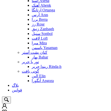
آسنا Asena
آهنک Ahenk
ارتانگا Ortanga
ارس Aras
بررا Berra
رز Rose
زنبق Zanbagh
سنبل Sonbol
لافت Loft
میرا Mira
یاسمن Yasaman
کتان پشت آستر
بهار Bahar
تور یا حریر
ریندا حریر Rinda-h
گونی بافت
الین Elin
آنگورا Angora
بلاگ
قوانین