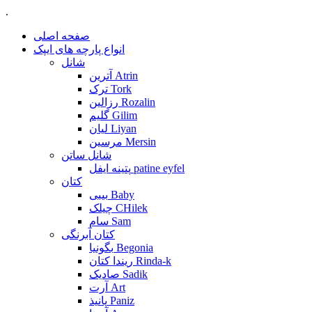
.
صفحه اصلی
انواع پارچه های ایپک
شانل
آترین Atrin
ترک Tork
رزالین Rozalin
گلیم Gilim
لیان Liyan
مرسین Mersin
شانل ساتن
پتینه ایفل patine eyfel
کتان
بیبی Baby
چیلک CHilek
سام Sam
کتان آبرنگی
بگونیا Begonia
ریندا کتان Rinda-k
صادیک Sadik
آرت Art
پانیذ Paniz