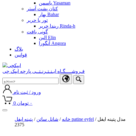
یاسمن Yasaman
کتان پشت آستر
بهار Bahar
تور یا حریر
ریندا حریر Rinda-h
گونی بافت
الین Elin
آنگورا Angora
بلاگ
قوانین
فـروشــــگـاه ایـنـتـرنـتــی پارچه ایپک چی
ورود / ثبت نام
۰
تومان
0
Toggle
navigation
/ مدل پتینه ایفل
پتینه ایفل patine eyfel
خانه
/
شانل ساتن
/
2375