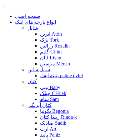
.
صفحه اصلی
انواع پارچه های ایپک
شانل
آترین Atrin
ترک Tork
رزالین Rozalin
گلیم Gilim
لیان Liyan
مرسین Mersin
شانل ساتن
پتینه ایفل patine eyfel
کتان
بیبی Baby
چیلک CHilek
سام Sam
کتان آبرنگی
بگونیا Begonia
ریندا کتان Rinda-k
صادیک Sadik
آرت Art
پانیذ Paniz