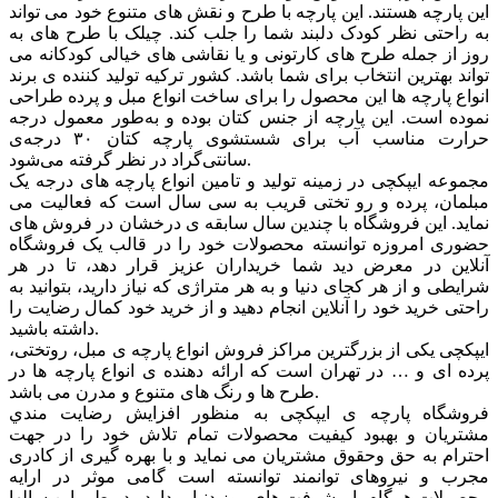
این پارچه هستند. این پارچه با طرح و نقش های متنوع خود می تواند
به راحتی نظر کودک دلبند شما را جلب کند. چیلک با طرح های به
روز از جمله طرح های کارتونی و یا نقاشی های خیالی کودکانه می
تواند بهترین انتخاب برای شما باشد. کشور ترکیه تولید کننده ی برند
انواع پارچه ها این محصول را برای ساخت انواع مبل و پرده طراحی
نموده است. این پارچه از جنس کتان بوده و به‌طور معمول درجه
حرارت مناسب آب برای شستشوی پارچه کتان ۳۰ درجه‌ی
سانتی‌گراد در نظر گرفته می‌شود.
مجموعه ایپکچی در زمینه تولید و تامین انواع پارچه های درجه یک
مبلمان، پرده و رو تختی قریب به سی سال است که فعالیت می
نماید. این فروشگاه با چندین سال سابقه ی درخشان در فروش های
حضوری امروزه توانسته محصولات خود را در قالب یک فروشگاه
آنلاین در معرض دید شما خریداران عزیز قرار دهد، تا در هر
شرایطی و از هر کجای دنیا و به هر متراژی که نیاز دارید، بتوانید به
راحتی خرید خود را آنلاین انجام دهید و از خرید خود کمال رضایت را
داشته باشید.
ایپکچی یکی از بزرگترین مراکز فروش انواع پارچه ی مبل، روتختی،
پرده ای و … در تهران است که ارائه دهنده ی انواع پارچه ها در
طرح ها و رنگ های متنوع و مدرن می باشد.
فروشگاه پارچه ی ایپکچی به منظور افزايش رضايت مندي
مشتريان و بهبود کيفيت محصولات تمام تلاش خود را در جهت
احترام به حق وحقوق مشتريان می نماید و با بهره گیری از کادری
مجرب و نیروهای توانمند توانسته است گامی موثر در ارايه
محصولات همگام با پیشرفت های روز دنیا بردارد . در طی این سالها