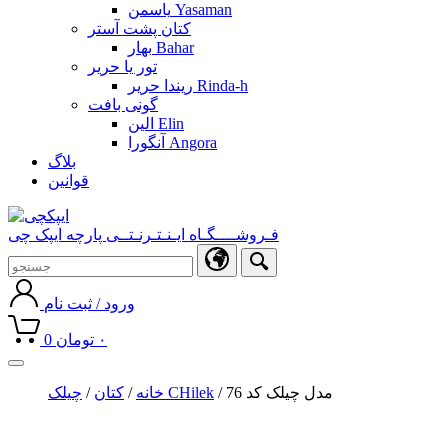
یاسمن Yasaman
کتان پشت آستر
بهار Bahar
تور یا حریر
ریندا حریر Rinda-h
گونی بافت
الین Elin
آنگورا Angora
بلاگ
قوانین
فـروشــــگـاه ایـنـتـرنـتــی پارچه ایپک چی
ورود / ثبت نام
۰
تومان
0
Toggle
navigation
/ مدل چیلک کد 76
چیلک CHilek
خانه
/
کتان
/