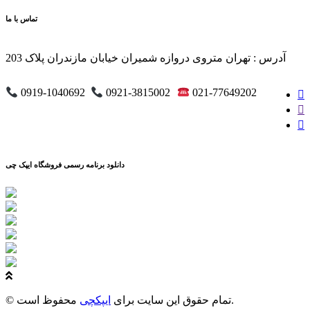
تماس با ما
آدرس : تهران متروی دروازه شمیران خیابان مازندران پلاک 203
0919-1040692
0921-3815002
021-77649202
دانلود برنامه رسمی فروشگاه ایپک چی
محفوظ است.
© تمام حقوق این سایت برای
ایپکچی