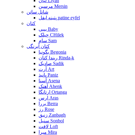
لیان Liyan
مرسین Mersin
شانل ساتن
پتینه ایفل patine eyfel
کتان
بیبی Baby
چیلک CHilek
سام Sam
کتان آبرنگی
بگونیا Begonia
ریندا کتان Rinda-k
صادیک Sadik
آرت Art
پانیذ Paniz
آسنا Asena
آهنک Ahenk
ارتانگا Ortanga
ارس Aras
بررا Berra
رز Rose
زنبق Zanbagh
سنبل Sonbol
لافت Loft
میرا Mira