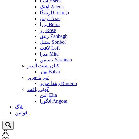
آسنا Asena
آهنک Ahenk
ارتانگا Ortanga
ارس Aras
بررا Berra
رز Rose
زنبق Zanbagh
سنبل Sonbol
لافت Loft
میرا Mira
یاسمن Yasaman
کتان پشت آستر
بهار Bahar
تور یا حریر
ریندا حریر Rinda-h
گونی بافت
الین Elin
آنگورا Angora
بلاگ
قوانین