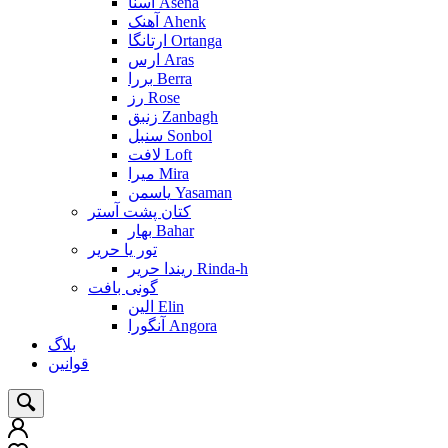
آسنا Asena
آهنک Ahenk
ارتانگا Ortanga
ارس Aras
بررا Berra
رز Rose
زنبق Zanbagh
سنبل Sonbol
لافت Loft
میرا Mira
یاسمن Yasaman
کتان پشت آستر
بهار Bahar
تور یا حریر
ریندا حریر Rinda-h
گونی بافت
الین Elin
آنگورا Angora
بلاگ
قوانین