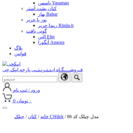
یاسمن Yasaman
کتان پشت آستر
بهار Bahar
تور یا حریر
ریندا حریر Rinda-h
گونی بافت
الین Elin
آنگورا Angora
بلاگ
قوانین
فـروشــــگـاه ایـنـتـرنـتــی پارچه ایپک چی
ورود / ثبت نام
۰
تومان
0
Toggle
navigation
/ مدل چیلک کد 86
چیلک CHilek
خانه
/
کتان
/