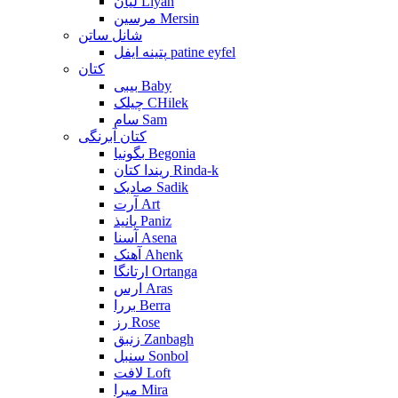
لیان Liyan
مرسین Mersin
شانل ساتن
پتینه ایفل patine eyfel
کتان
بیبی Baby
چیلک CHilek
سام Sam
کتان آبرنگی
بگونیا Begonia
ریندا کتان Rinda-k
صادیک Sadik
آرت Art
پانیذ Paniz
آسنا Asena
آهنک Ahenk
ارتانگا Ortanga
ارس Aras
بررا Berra
رز Rose
زنبق Zanbagh
سنبل Sonbol
لافت Loft
میرا Mira