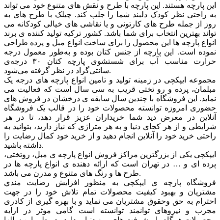
این پارچه هستند. این پارچه با طرح و نقش های متنوع خود می تواند
به راحتی نظر کودک دلبند شما را جلب کند. چیلک با طرح های به
روز از جمله طرح های کارتونی و یا نقاشی های خیالی کودکانه می
تواند بهترین انتخاب برای شما باشد. کشور ترکیه تولید کننده ی برند
انواع پارچه ها این محصول را برای ساخت انواع مبل و پرده طراحی
نموده است. این پارچه از جنس کتان بوده و به‌طور معمول درجه
حرارت مناسب آب برای شستشوی پارچه کتان ۳۰ درجه‌ی
سانتی‌گراد در نظر گرفته می‌شود.
مجموعه ایپکچی در زمینه تولید و تامین انواع پارچه های درجه یک
مبلمان، پرده و رو تختی قریب به سی سال است که فعالیت می
نماید. این فروشگاه با چندین سال سابقه ی درخشان در فروش های
حضوری امروزه توانسته محصولات خود را در قالب یک فروشگاه
آنلاین در معرض دید شما خریداران عزیز قرار دهد، تا در هر
شرایطی و از هر کجای دنیا و به هر متراژی که نیاز دارید، بتوانید به
راحتی خرید خود را آنلاین انجام دهید و از خرید خود کمال رضایت را
داشته باشید.
ایپکچی یکی از بزرگترین مراکز فروش انواع پارچه ی مبل، روتختی،
پرده ای و … در تهران است که ارائه دهنده ی انواع پارچه ها در
طرح ها و رنگ های متنوع و مدرن می باشد.
فروشگاه پارچه ی ایپکچی به منظور افزايش رضايت مندي
مشتريان و بهبود کيفيت محصولات تمام تلاش خود را در جهت
احترام به حق وحقوق مشتريان می نماید و با بهره گیری از کادری
مجرب و نیروهای توانمند توانسته است گامی موثر در ارايه
محصولات همگام با پیشرفت های روز دنیا بردارد . در طی این سالها