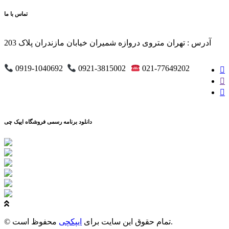
تماس با ما
آدرس : تهران متروی دروازه شمیران خیابان مازندران پلاک 203
0919-1040692
0921-3815002
021-77649202
دانلود برنامه رسمی فروشگاه ایپک چی
محفوظ است.
© تمام حقوق این سایت برای
ایپکچی