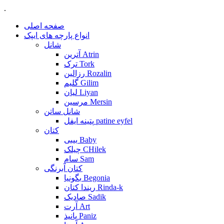
.
صفحه اصلی
انواع پارچه های ایپک
شانل
آترین Atrin
ترک Tork
رزالین Rozalin
گلیم Gilim
لیان Liyan
مرسین Mersin
شانل ساتن
پتینه ایفل patine eyfel
کتان
بیبی Baby
چیلک CHilek
سام Sam
کتان آبرنگی
بگونیا Begonia
ریندا کتان Rinda-k
صادیک Sadik
آرت Art
پانیذ Paniz