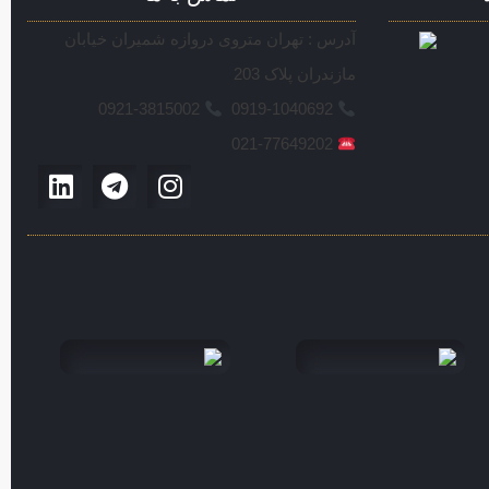
آدرس : تهران متروی دروازه شمیران خیابان
مازندران پلاک 203
0921-3815002
0919-1040692
021-77649202