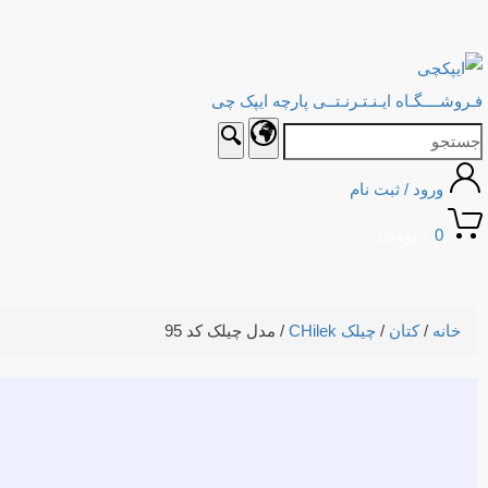
فـروشــــگـاه ایـنـتـرنـتــی پارچه ایپک چی
ورود / ثبت نام
0
۰
تومان
خانه
/
کتان
/
چیلک CHilek
/ مدل چیلک کد 95