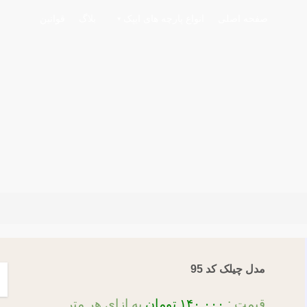
صفحه اصلی
انواع پارچه های ایپک
بلاگ
قوانین
مدل چیلک کد 95
قیمت :
۱۴۰,۰۰۰
تومان
به ازای هر متر