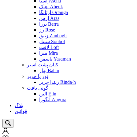
آسنا Asena
آهنک Ahenk
ارتانگا Ortanga
ارس Aras
بررا Berra
رز Rose
زنبق Zanbagh
سنبل Sonbol
لافت Loft
میرا Mira
یاسمن Yasaman
کتان پشت آستر
بهار Bahar
تور یا حریر
ریندا حریر Rinda-h
گونی بافت
الین Elin
آنگورا Angora
بلاگ
قوانین