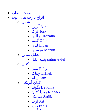
.
صفحه اصلی
انواع پارچه های ایپک
شانل
آترین Atrin
ترک Tork
رزالین Rozalin
گلیم Gilim
لیان Liyan
مرسین Mersin
شانل ساتن
پتینه ایفل patine eyfel
کتان
بیبی Baby
چیلک CHilek
سام Sam
کتان آبرنگی
بگونیا Begonia
ریندا کتان Rinda-k
صادیک Sadik
آرت Art
پانیذ Paniz