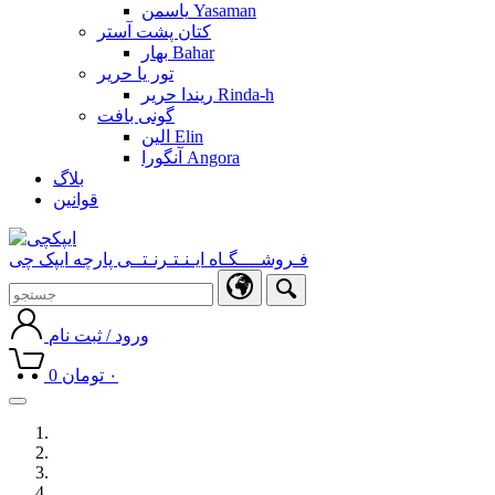
یاسمن Yasaman
کتان پشت آستر
بهار Bahar
تور یا حریر
ریندا حریر Rinda-h
گونی بافت
الین Elin
آنگورا Angora
بلاگ
قوانین
فـروشــــگـاه ایـنـتـرنـتــی پارچه ایپک چی
ورود / ثبت نام
۰
تومان
0
Toggle
navigation