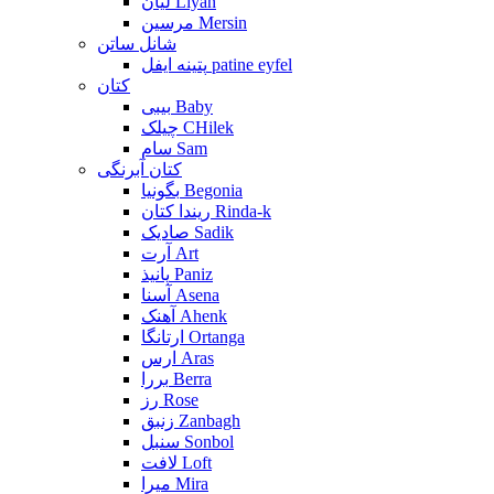
لیان Liyan
مرسین Mersin
شانل ساتن
پتینه ایفل patine eyfel
کتان
بیبی Baby
چیلک CHilek
سام Sam
کتان آبرنگی
بگونیا Begonia
ریندا کتان Rinda-k
صادیک Sadik
آرت Art
پانیذ Paniz
آسنا Asena
آهنک Ahenk
ارتانگا Ortanga
ارس Aras
بررا Berra
رز Rose
زنبق Zanbagh
سنبل Sonbol
لافت Loft
میرا Mira