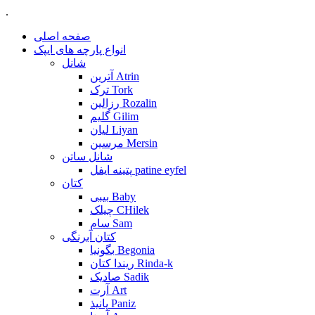
.
صفحه اصلی
انواع پارچه های ایپک
شانل
آترین Atrin
ترک Tork
رزالین Rozalin
گلیم Gilim
لیان Liyan
مرسین Mersin
شانل ساتن
پتینه ایفل patine eyfel
کتان
بیبی Baby
چیلک CHilek
سام Sam
کتان آبرنگی
بگونیا Begonia
ریندا کتان Rinda-k
صادیک Sadik
آرت Art
پانیذ Paniz