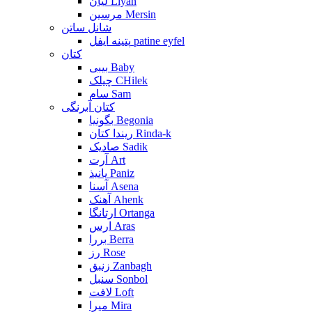
لیان Liyan
مرسین Mersin
شانل ساتن
پتینه ایفل patine eyfel
کتان
بیبی Baby
چیلک CHilek
سام Sam
کتان آبرنگی
بگونیا Begonia
ریندا کتان Rinda-k
صادیک Sadik
آرت Art
پانیذ Paniz
آسنا Asena
آهنک Ahenk
ارتانگا Ortanga
ارس Aras
بررا Berra
رز Rose
زنبق Zanbagh
سنبل Sonbol
لافت Loft
میرا Mira