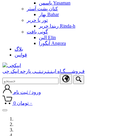
یاسمن Yasaman
کتان پشت آستر
بهار Bahar
تور یا حریر
ریندا حریر Rinda-h
گونی بافت
الین Elin
آنگورا Angora
بلاگ
قوانین
فـروشــــگـاه ایـنـتـرنـتــی پارچه ایپک چی
ورود / ثبت نام
۰
تومان
0
Toggle
navigation