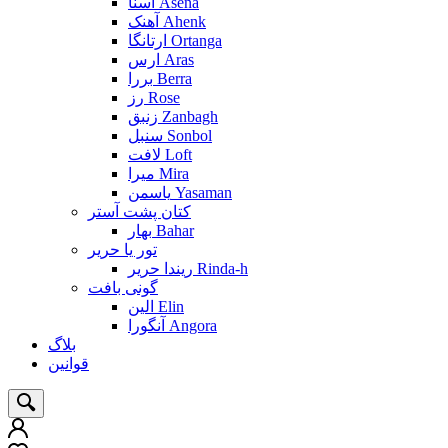
آسنا Asena
آهنک Ahenk
ارتانگا Ortanga
ارس Aras
بررا Berra
رز Rose
زنبق Zanbagh
سنبل Sonbol
لافت Loft
میرا Mira
یاسمن Yasaman
کتان پشت آستر
بهار Bahar
تور یا حریر
ریندا حریر Rinda-h
گونی بافت
الین Elin
آنگورا Angora
بلاگ
قوانین