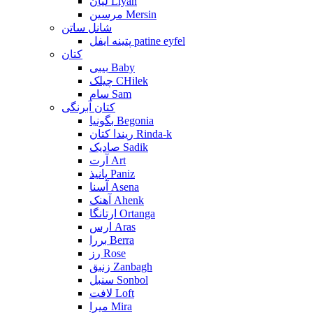
لیان Liyan
مرسین Mersin
شانل ساتن
پتینه ایفل patine eyfel
کتان
بیبی Baby
چیلک CHilek
سام Sam
کتان آبرنگی
بگونیا Begonia
ریندا کتان Rinda-k
صادیک Sadik
آرت Art
پانیذ Paniz
آسنا Asena
آهنک Ahenk
ارتانگا Ortanga
ارس Aras
بررا Berra
رز Rose
زنبق Zanbagh
سنبل Sonbol
لافت Loft
میرا Mira