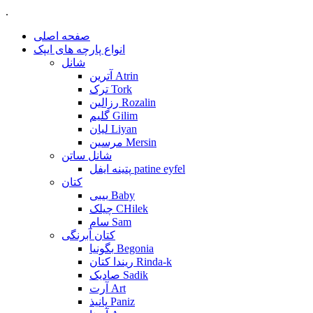
.
صفحه اصلی
انواع پارچه های ایپک
شانل
آترین Atrin
ترک Tork
رزالین Rozalin
گلیم Gilim
لیان Liyan
مرسین Mersin
شانل ساتن
پتینه ایفل patine eyfel
کتان
بیبی Baby
چیلک CHilek
سام Sam
کتان آبرنگی
بگونیا Begonia
ریندا کتان Rinda-k
صادیک Sadik
آرت Art
پانیذ Paniz