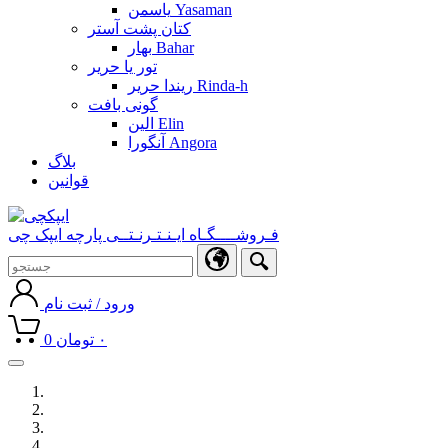
یاسمن Yasaman
کتان پشت آستر
بهار Bahar
تور یا حریر
ریندا حریر Rinda-h
گونی بافت
الین Elin
آنگورا Angora
بلاگ
قوانین
فـروشــــگـاه ایـنـتـرنـتــی پارچه ایپک چی
ورود / ثبت نام
۰
تومان
0
Toggle
navigation